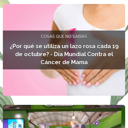
L
COSAS QUE NO SABÍAS
¿Por qué se utiliza un lazo rosa cada 19
de octubre? - Día Mundial Contra el
Cáncer de Mama
L